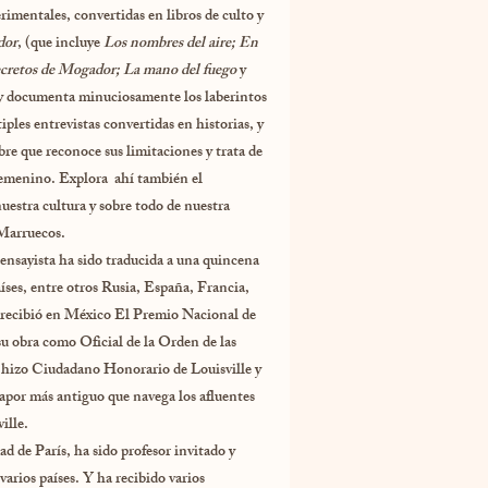
entales, convertidas en libros de culto y
dor
, (que incluye
Los nombres del aire; En
 secretos de Mogador; La mano del fuego
y
 y documenta minuciosamente los laberintos
iples entrevistas convertidas en historias, y
re que reconoce sus limitaciones y trata de
femenino. Explora ahí también el
estra cultura y sobre todo de nuestra
 Marruecos.
sayista ha sido traducida a una quincena
íses, entre otros Rusia, España, Francia,
 recibió en México El Premio Nacional de
su obra como Oficial de la Orden de las
o hizo Ciudadano Honorario de Louisville y
apor más antiguo que navega los afluentes
ille.
e París, ha sido profesor invitado y
varios países. Y ha recibido varios