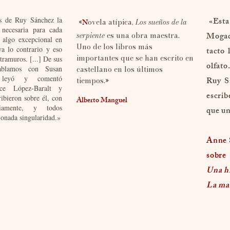
os de Ruy Sánchez la
«Esta 
ovela atípica,
Los sueños de la
N
«
necesaria para cada
serpiente
es una obra maestra.
Mogado
s algo excepcional en
Uno de los libros más
va lo contrario y eso
tacto 
importantes que se han escrito en
xtramuros. [...] De sus
olfat
ablamos con Susan
castellano en los últimos
 leyó y comentó
Ruy S
tiempos.
»
ce López-Baralt y
escrib
ibieron sobre él, con
Alberto Manguel
iamente, y todos
que un
nada singularidad.»​​​​
Anne 
sobre
Una hi
La man