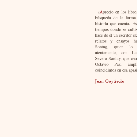
«
A
precio en los libr
búsqueda de la forma 
historia que cuenta. E
tiempos donde se culti
hace de él un escritor e
relatos y ensayos h
Sontag, quien lo
atentamente, con Lu
Severo Sarduy, que escr
Octavio Paz, ampl
coincidimos en esa apasio
Juan Goytisolo