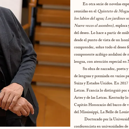
En otra serie de novelas experim
reunidas en el
Quinteto de Moga
los labios del agua; Los jardines
Nueve veces el asombro)
, explora
del deseo. Lo hace a partir de múlt
desde el punto de vista de un homb
comprender, sobre todo el deseo 
componente arábigo andalusí de nu
lengua, con atención especial en
Su obra de narrador, poeta y en
de lenguas y premiada en varios pa
Suiza y Estados Unidos. En 2017
Letras. Francia lo distinguió por 
Artes y de las Letras. Kentucky l
Capitán Honorario del barco de v
del Mississippi, La Belle de Louisv
Doctorado por la Universidad d
conferencista en universidades de 