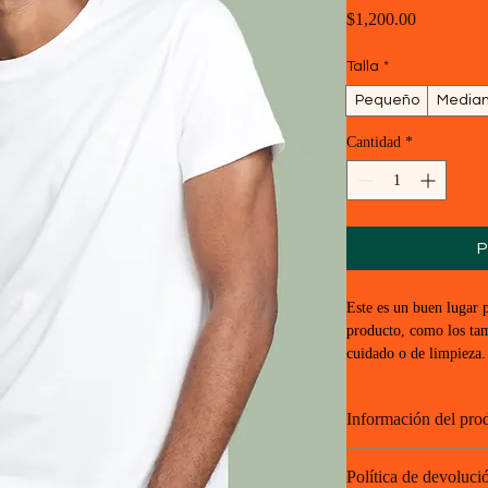
Precio
$1,200.00
Talla
*
Pequeño
Media
Cantidad
*
P
Este es un buen lugar p
producto, como los tama
cuidado o de limpieza.
Información del pro
Este es un buen lugar 
Política de devoluci
producto, como los 
ta