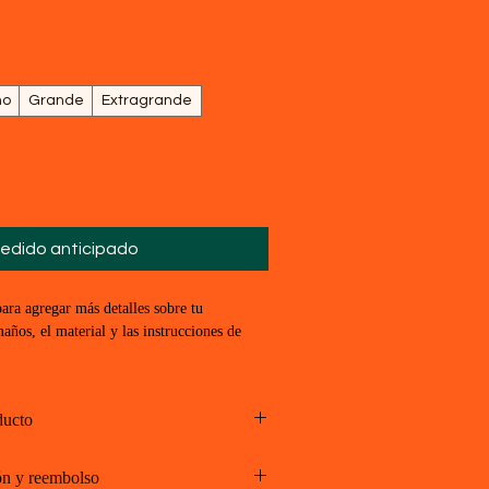
no
Grande
Extragrande
edido anticipado
ara agregar más detalles sobre tu 
ños, el material y las instrucciones de 
ducto
para agregar más información sobre tu 
ón y reembolso
maños
, el 
material 
y las 
instrucciones de 